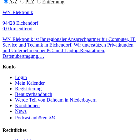
A-Z
PLZ
Entfernung
WN-Elektronik
94428 Eichendorf
0,0 km entfernt
WN-Elektronik ist Ihr regionaler Ansprechpartner für Computer, IT-
Service und Technik in Eichendorf. Wir unterstützen Privatkunden
und Unternehmen bei PC- und Laptop-Reparaturen,
Datenübertragung,…
Konto
Login
Mein Kalender
Registrierung
Benutzerhandbuch
Werde Teil von Dahoam in Niederbayern
Konditionen
News
Podcast anhören 🕬
Rechtliches