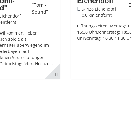
Tomi-
Eichendorf
d"
94428 Eichendorf
0,0 km entfernt
Eichendorf
 entfernt
Öffnungszeiten: Montag: 15
16:30 UhrDonnerstag: 18:3
 Willkommen, lieber
UhrSonntag: 10:30-11:30 U
Ich spiele als
terhalter überwiegend im
derbayern auf
denen Veranstaltungen:-
 Geburtstagsfeier- Hochzeit-
-…