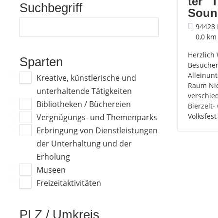
ter "
Suchbegriff
Soun
94428 
0,0 km
Herzlich
Sparten
Besucher,
Alleinun
Kreative, künstlerische und
Raum Nie
unterhaltende Tätigkeiten
verschie
Bibliotheken / Büchereien
Bierzelt-
Volksfest
Vergnügungs- und Themenparks
Erbringung von Dienstleistungen
der Unterhaltung und der
Erholung
Museen
Freizeitaktivitäten
PLZ / Umkreis