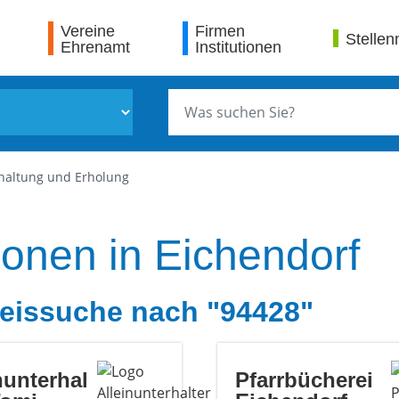
Vereine
Firmen
Stellen
Ehrenamt
Institutionen
haltung und Erholung
ionen in Eichendorf
eissuche nach "94428"
nunterhal
Pfarrbücherei