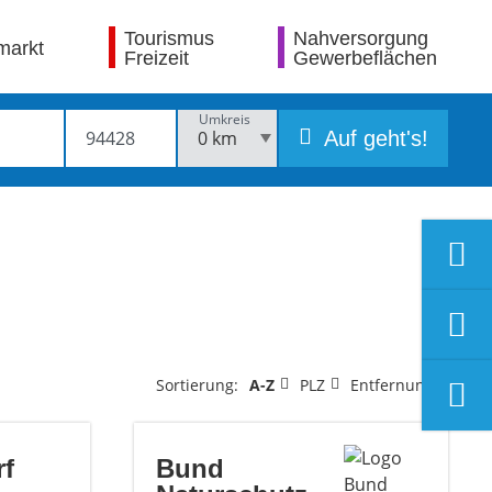
Tourismus
Nahversorgung
markt
Freizeit
Gewerbeflächen
Umkreis
Auf geht's!
Sortierung:
A-Z
PLZ
Entfernung
rf
Bund