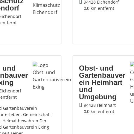
aschutz
94428 Eichendorf
endorf
0,0 km entfernt
Eichendorf
 entfernt
- und
Obst- und
enbauver
Gartenbauver
xing
ein Heimhart
und
Eichendorf
Umgebung
 entfernt
94428 Heimhart
d Gartenbauverein
0,0 km entfernt
ur erleben. Gemeinschaft
n. Heimat bewahren.Der
d Gartenbauverein Exing
 seit seiner