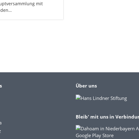
uptversammlung mit
nden…
s
Über uns
Bleib' mit uns in Verbindu
a
z