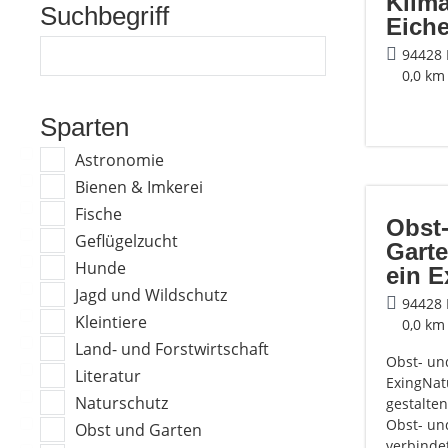
Klim
Suchbegriff
Eich
94428 
0,0 km
Sparten
Astronomie
Bienen & Imkerei
Fische
Obst
Geflügelzucht
Gart
Hunde
ein E
Jagd und Wildschutz
94428 
Kleintiere
0,0 km
Land- und Forstwirtschaft
Obst- un
Literatur
ExingNat
Naturschutz
gestalte
Obst- un
Obst und Garten
verbindet