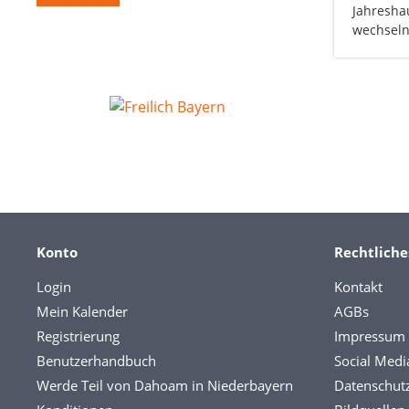
Jahresha
wechsel
Konto
Rechtliche
Login
Kontakt
Mein Kalender
AGBs
Registrierung
Impressum
Benutzerhandbuch
Social Medi
Werde Teil von Dahoam in Niederbayern
Datenschut