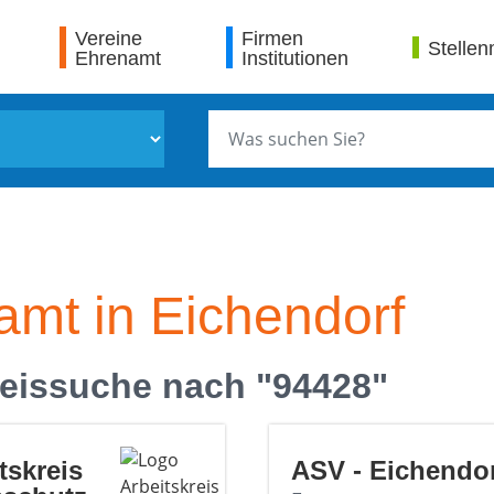
Vereine
Firmen
Stellen
Ehrenamt
Institutionen
amt in Eichendorf
eissuche nach "94428"
tskreis
ASV - Eichendo