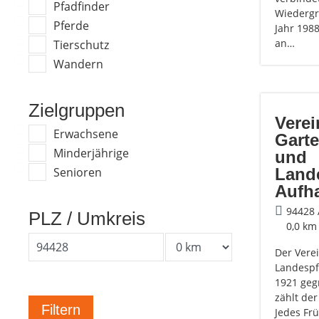
Pfadfinder
Wiederg
Pferde
Jahr 198
an…
Tierschutz
Wandern
Zielgruppen
Verei
Erwachsene
Gart
Minderjährige
und
Land
Senioren
Aufh
94428
PLZ / Umkreis
0,0 km
Der Vere
Landespf
1921 geg
zählt der
Jedes Frü