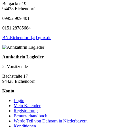
Bergacker 19
94428 Eichendorf
09952 909 401
0151 28785684
BN.Eichendorf [at] gmx.de
Annkathrin Lagleder
2. Vorsitzende
Bachstraße 17
94428 Eichendorf
Konto
Login
Mein Kalender
Registrierung
Benutzerhandbuch
Werde Teil von Dahoam in Niederbayern
Konditionen