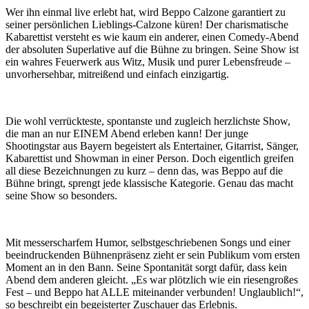
Wer ihn einmal live erlebt hat, wird Beppo Calzone garantiert zu
seiner persönlichen Lieblings-Calzone küren! Der charismatische
Kabarettist versteht es wie kaum ein anderer, einen Comedy-Abend
der absoluten Superlative auf die Bühne zu bringen. Seine Show ist
ein wahres Feuerwerk aus Witz, Musik und purer Lebensfreude –
unvorhersehbar, mitreißend und einfach einzigartig.
Die wohl verrückteste, spontanste und zugleich herzlichste Show,
die man an nur EINEM Abend erleben kann! Der junge
Shootingstar aus Bayern begeistert als Entertainer, Gitarrist, Sänger,
Kabarettist und Showman in einer Person. Doch eigentlich greifen
all diese Bezeichnungen zu kurz – denn das, was Beppo auf die
Bühne bringt, sprengt jede klassische Kategorie. Genau das macht
seine Show so besonders.
Mit messerscharfem Humor, selbstgeschriebenen Songs und einer
beeindruckenden Bühnenpräsenz zieht er sein Publikum vom ersten
Moment an in den Bann. Seine Spontanität sorgt dafür, dass kein
Abend dem anderen gleicht. „Es war plötzlich wie ein riesengroßes
Fest – und Beppo hat ALLE miteinander verbunden! Unglaublich!“,
so beschreibt ein begeisterter Zuschauer das Erlebnis.