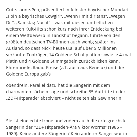
Gute-Laune-Pop, präsentiert in feinster bayrischer Mundart.
„I bin a bayrisches Cowgirl“, „Wenn I mit dir tanz“, „Wegen
Dir“, „Samstag Nacht“ – was mit diesen und etlichen
weiteren Kult-Hits schon kurz nach ihrer Entdeckung bei
einem Wettbewerb in Landshut begann, führte von den
größten deutschen TV-Bühnen auch wenig später ins
Ausland, so dass Nicki heute u.a. auf über 5 Millionen
verkaufte Tonträger, 14 Goldene Schallplatten sowie je 4-mal
Platin und 4 Goldene Stimmgabeln zurückblicken kann.
Ehrenbriefe, Radio-Preise (z.T. auch aus Benelux) und die
Goldene Europa gab’s
obendrein. Parallel dazu hat die Sängerin mit dem
charmanten Lächeln sage und schreibe 35 Auftritte in der
„ZDF-Hitparade“ absolviert – nicht selten als Gewinnerin.
Sie ist eine echte Ikone und zudem auch die erfolgreichste
Sängerin der “‘ZDF Hitparaden-Ära Viktor Worms” (1985 –
1989). Keine andere Sängerin / Kein anderer Sänger war in