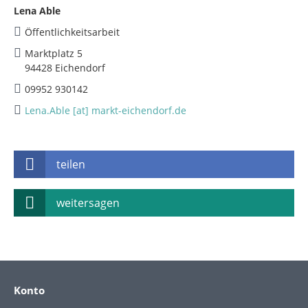
Lena Able
Öffentlichkeitsarbeit
Marktplatz 5
94428 Eichendorf
09952 930142
Lena.Able [at] markt-eichendorf.de
teilen
weitersagen
Konto