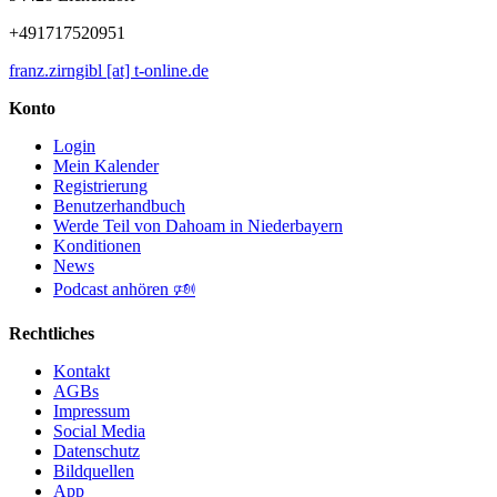
+491717520951
franz.zirngibl [at] t-online.de
Konto
Login
Mein Kalender
Registrierung
Benutzerhandbuch
Werde Teil von Dahoam in Niederbayern
Konditionen
News
Podcast anhören 🕬
Rechtliches
Kontakt
AGBs
Impressum
Social Media
Datenschutz
Bildquellen
App