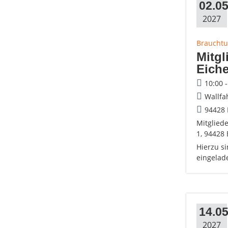
02.05
2027
Brauchtu
Mitgl
Eiche
10:00 
Wallfa
94428 
Mitglied
1, 94428
Hierzu si
eingelad
14.05
2027