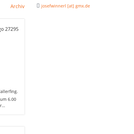
Archiv
josefwinnerl [at] gmx.de
llerfing.
 um 6.00
er…