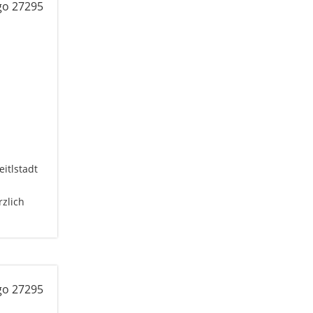
itlstadt
rzlich