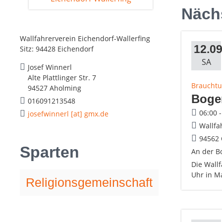
Näch
Wallfahrerverein Eichendorf-Wallerfing
12.09
Sitz: 94428 Eichendorf
SA
Josef Winnerl
Alte Plattlinger Str. 7
Brauchtu
94527 Aholming
Boge
016091213548
06:00 
josefwinnerl [at] gmx.de
Wallfa
94562 
Sparten
An der Bo
Die Wallf
Uhr in M
Religionsgemeinschaft