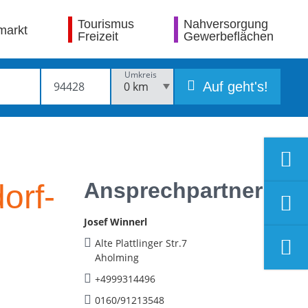
Tourismus
Nahversorgung
markt
Freizeit
Gewerbeflächen
Umkreis
Auf geht's!
Ansprechpartner
orf-
Josef Winnerl
Alte Plattlinger Str.7
Aholming
+4999314496
0160/91213548